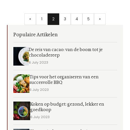
«
1
2
3
4
5
»
Populaire Artikelen
De reis van cacao: van de boom tot je
chocoladereep
6 July 2023
Tips voor het organiseren van een
succesvolle BBQ
6 July 2023
Koken op budget: gezond, lekker en
goedkoop
6 July 2023