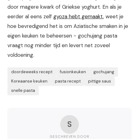
door magere kwark of Griekse yoghurt. En als je
eerder al eens zelf
gyoza hebt gemaakt
, weet je
hoe bevredigend het is om Aziatische smaken in je
eigen keuken te beheersen - gochujang pasta
vraagt nog minder tijd en levert net zoveel
voldoening.
doordeweeks recept
fusionkeuken
gochujang
Koreaanse keuken
pasta recept
pittige saus
snelle pasta
S
GESCHREVEN DOOR