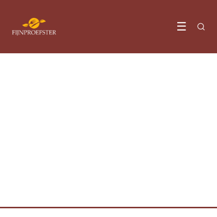
☰
RECEPTEN & KOOKTIPS
Waarom iedereen nu
gochujang pasta op tafel zet
17 June 2026
·
5 min leestijd