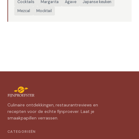
Cocktails
Margarita
Agave
Japanse keuken
Mezcal
Mocktail
Culinaire ontdekkingen, restaurantreviews en
recepten voor de echte fijnproever. Laat je
smaakpapillen verrassen.
CATEGORIEËN