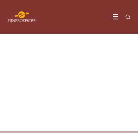
☰
RECEPTEN & KOOKTIPS
De wetenschap van het
koken: begrijpen hoe
recepten werken
6 July 2023
·
3 min leestijd